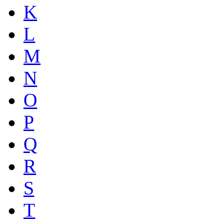
K
L
M
N
O
P
Q
R
S
T