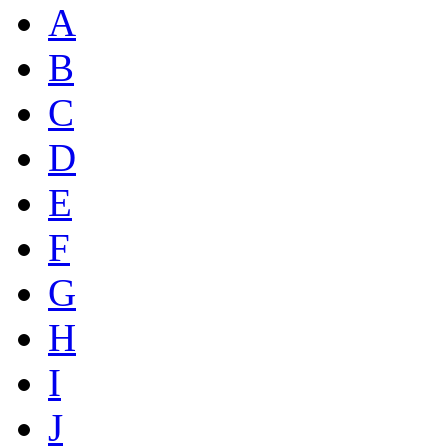
A
B
C
D
E
F
G
H
I
J